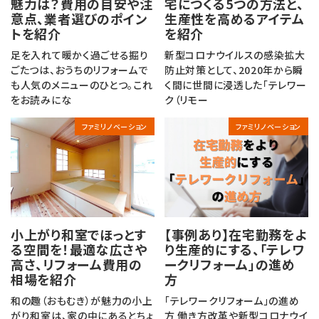
魅力は？費用の目安や注
宅につくる5つの方法と、
意点、業者選びのポイン
生産性を高めるアイテム
トを紹介
を紹介
足を入れて暖かく過ごせる掘り
新型コロナウイルスの感染拡大
ごたつは、おうちのリフォームで
防止対策として、2020年から瞬
も人気のメニューのひとつ。これ
く間に世間に浸透した「テレワー
をお読みにな
ク（リモー
ファミリノベーション
ファミリノベーション
小上がり和室でほっとす
【事例あり】在宅勤務をよ
る空間を！最適な広さや
り生産的にする、「テレワ
高さ、リフォーム費用の
ークリフォーム」の進め
相場を紹介
方
和の趣（おもむき）が魅力の小上
「テレワークリフォーム」の進め
がり和室は、家の中にあるとちょ
方 働き方改革や新型コロナウイ