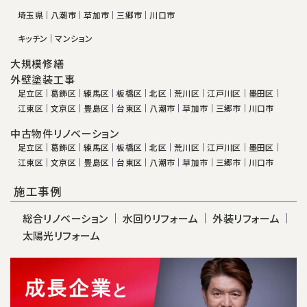
埼玉県
八潮市
草加市
三郷市
川口市
キッチン
マンション
大規模修繕
外壁塗装工事
足立区
葛飾区
練馬区
板橋区
北区
荒川区
江戸川区
墨田区
江東区
文京区
豊島区
台東区
八潮市
草加市
三郷市
川口市
中古物件リノベーション
足立区
葛飾区
練馬区
板橋区
北区
荒川区
江戸川区
墨田区
江東区
文京区
豊島区
台東区
八潮市
草加市
三郷市
川口市
施工事例
総合リノベーション
水回りリフォーム
外装リフォーム
太陽光リフォーム