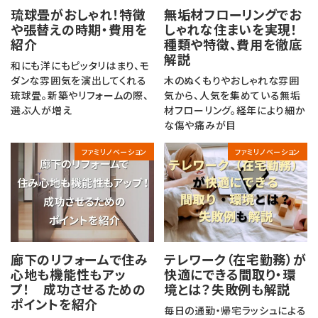
琉球畳がおしゃれ！特徴
無垢材フローリングでお
や張替えの時期・費用を
しゃれな住まいを実現！
紹介
種類や特徴、費用を徹底
解説
和にも洋にもピッタリはまり、モ
ダンな雰囲気を演出してくれる
木のぬくもりやおしゃれな雰囲
琉球畳。新築やリフォームの際、
気から、人気を集めている無垢
選ぶ人が増え
材フローリング。経年により細か
な傷や痛みが目
ファミリノベーション
ファミリノベーション
廊下のリフォームで住み
テレワーク（在宅勤務）が
心地も機能性もアッ
快適にできる間取り・環
プ！ 成功させるための
境とは？失敗例も解説
ポイントを紹介
毎日の通勤・帰宅ラッシュによる