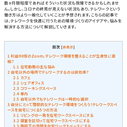
数ヶ月間程度であればそういった状況も我慢できるかもしれませ
ん。しかし、コロナの終焉が見えない状況もあり、テレワークという
働き方はより一般化していくことが予想されます。こちらの記事で
は、テレワークを快適に行うための環境づくりのアイデアや、悩みを
解決する方法について解説していきます。
目次
[
非表示
]
1
利益90倍のZoom。テレワーク環境を整えることが生産性に直
結？
1.1
在宅勤務の主な悩み
2
自宅以外の場所でテレワークするのは非効率？
2.1
カフェ
2.2
シェアオフィス
2.3
コワーキングスペース
2.4
車内
2.5
自宅以外でもテレワークは一時的な選択
3
自分にとって理想的なテレワーク環境をつくろう！テレワークスペ
ースを自宅につくる5つの方法
3.1
リビングの一角を在宅ワークスペースにする
3.2
寝室を区切って在宅ワークスペースにする
3.3
階段下の空間を在宅ワークスペースにする