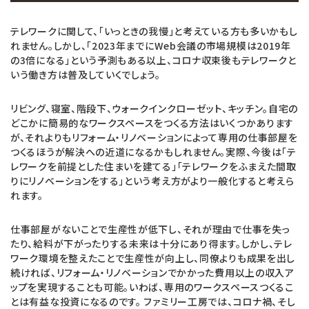
テレワークに関して、「いっときの我慢」と考えている方も多いかもし
れません。しかし、「2023年までにWeb会議の市場規模は2019年
の3倍になる」という予測もある以上、コロナ収束後もテレワークと
いう働き方は普及していくでしょう。
リビング、寝室、階段下、ウォークインクローゼット、キッチン。自宅の
どこかに簡易的なワークスペースをつくる方法はいくつかあります
が、それよりもリフォーム・リノベーションによって専用の仕事部屋を
つくるほうが解決への近道になるかもしれません。実際、今後は「テ
レワークを前提とした住まいを建てる」「テレワークをふまえた間取
りにリノベーションをする」という考え方がより一般化すると考えら
れます。
仕事部屋がないことで生産性が低下し、それが理由で仕事を失っ
たり、給料が下がったりする未来は十分にあり得ます。しかし、テレ
ワーク環境を整えたことで生産性が向上し、同僚よりも成果を出し
続ければ、リフォーム・リノベーションでかかった費用以上の収入ア
ップを実現することも可能。いわば、専用のワークスペースつくるこ
とは有益な投資になるのです。 ファミリー工房では、コロナ禍、そし