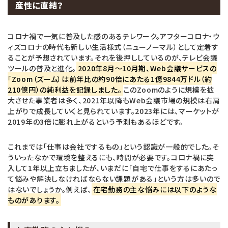
産性に直結？
コロナ禍で一気に普及した感のあるテレワーク。アフターコロナ・ウ
ィズコロナの時代も新しい生活様式（ニューノーマル）として定着す
ることが予想されています。それを後押ししているのが、テレビ会議
ツールの普及と進化。
2020年8月～10月期、Web会議サービスの
「Zoom（ズーム）は前年比の約90倍にあたる1億9844万ドル（約
210億円）の純利益を記録しました。
このZoomのように規模を拡
大させた事業者は多く、2021年以降もWeb会議市場の規模は右肩
上がりで成長していくと見られています。2023年には、マーケットが
2019年の3倍に膨れ上がるという予測もあるほどです。
これまでは「仕事は会社でするもの」という認識が一般的でした。そ
ういったなかで環境を整えるにも、時間が必要です。コロナ禍に突
入して1年以上立ちましたが、いまだに「自宅で仕事をするにあたっ
て悩みや解決しなければならない課題がある」という方は多いので
はないでしょうか。例えば、
在宅勤務の主な悩みには以下のような
ものがあります。