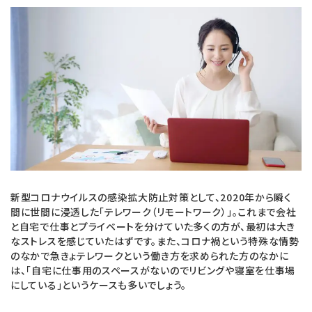
a
i
c
n
e
e
b
o
o
新型コロナウイルスの感染拡大防止対策として、2020年から瞬く
k
間に世間に浸透した「テレワーク（リモートワーク）」。これまで会社
と自宅で仕事とプライベートを分けていた多くの方が、最初は大き
なストレスを感じていたはずです。また、コロナ禍という特殊な情勢
のなかで急きょテレワークという働き方を求められた方のなかに
は、「自宅に仕事用のスペースがないのでリビングや寝室を仕事場
にしている」というケースも多いでしょう。