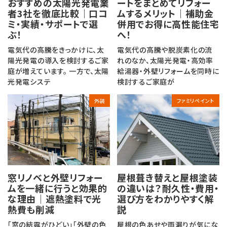
おすすめの太陽光発電業
ートをまとめてリフォー
者3社を徹底比較｜口コ
ムするメリット｜補助金
ミ・実績・サポートで選
併用でお得に高性能住宅
ぶ！
へ！
電気代の高騰をきっかけに、太
電気代の高騰や脱炭素化の流
陽光発電の導入を検討するご家
れのなか、太陽光発電・高効率
庭が増えています。 一方で、太陽
給湯器・外壁リフォームを同時に
光発電システ
検討するご家庭が
外装
ファミリペイント
窓リノベと外壁リフォー
屋根葺き替えと屋根塗装
ムを一緒に行うと効果的
の違いは？耐久性・費用・
な理由｜遮熱塗料で光
選び方をわかりやすく解
熱費も削減
説
「窓の結露がひどい」「外壁の色
屋根の色あせや雨漏りが気にな