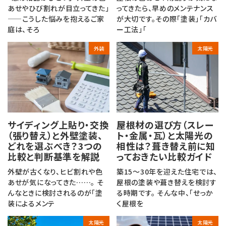
あせやひび割れが目立ってきた」
ってきたら、早めのメンテナンス
——こうした悩みを抱えるご家
が大切です。その際「塗装」「カバ
庭は、そろ
ー工法」「
外装
太陽光
サイディング上貼り・交換
屋根材の選び方（スレー
（張り替え）と外壁塗装、
ト・金属・瓦）と太陽光の
どれを選ぶべき？3つの
相性は？葺き替え前に知
比較と判断基準を解説
っておきたい比較ガイド
外壁が古くなり、ヒビ割れや色
築15〜30年を迎えた住宅では、
あせが気になってきた……。 そ
屋根の塗装や葺き替えを検討す
んなときに検討されるのが「塗
る時期です。 そんな中、「せっか
装によるメンテ
く屋根を
太陽光
太陽光