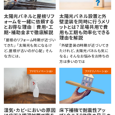
太陽光パネルと屋根リフ
太陽光パネル設置と外
ォームを一緒に依頼する
壁塗装を同時に行うメリ
とお得な理由｜費用・工
ットとは？足場共用で費
期・補助金まで徹底解説
用も工期も効率化できる
理由を解説
「屋根のリフォーム時期が近づい
てきた」 「太陽光も気になるけ
「外壁塗装の時期が近づいてき
ど、屋根が古いのが心配」 そん
たけれど、太陽光パネルも気に
な方には、
なる」 そんなお悩みをお持ちの
方は多いのでは
ファミリノベーション
ファミリノベーション
湿気・カビ・においの原因
床下補強で耐震性アッ