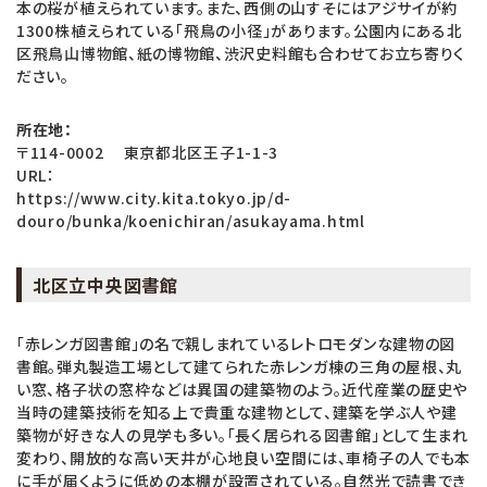
本の桜が植えられています。また、西側の山すそにはアジサイが約
1300株植えられている「飛鳥の小径」があります。公園内にある北
区飛鳥山博物館、紙の博物館、渋沢史料館も合わせてお立ち寄りく
ださい。
所在地：
〒114-0002 東京都北区王子1-1-3
URL：
https://www.city.kita.tokyo.jp/d-
douro/bunka/koenichiran/asukayama.html
北区立中央図書館
「赤レンガ図書館」の名で親しまれているレトロモダンな建物の図
書館。弾丸製造工場として建てられた赤レンガ棟の三角の屋根、丸
い窓、格子状の窓枠などは異国の建築物のよう。近代産業の歴史や
当時の建築技術を知る上で貴重な建物として、建築を学ぶ人や建
築物が好きな人の見学も多い。「長く居られる図書館」として生まれ
変わり、開放的な高い天井が心地良い空間には、車椅子の人でも本
に手が届くように低めの本棚が設置されている。自然光で読書でき