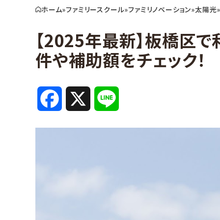
ホーム
»
ファミリースクール
»
ファミリノベーション
»
太陽光
【2025年最新】板橋区
件や補助額をチェック！
F
X
L
a
i
c
n
e
e
b