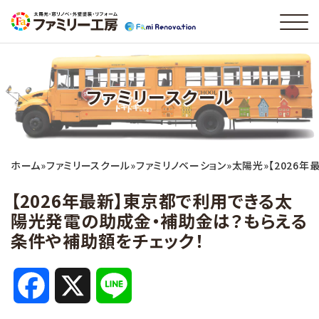
ファミリースクール
ホーム
»
ファミリースクール
»
ファミリノベーション
»
太陽光
»
【2026
【2026年最新】東京都で利用できる太
陽光発電の助成金・補助金は？もらえる
条件や補助額をチェック！
F
X
L