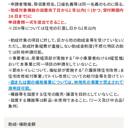
・申請者情報、領収書宛名、口座名義等は同一名義のものに限る。
・助成対象機器の設置完了日から１年以内(※)かつ、受付期間内(
26 日まで)に
申請書類一式を提出できること。
※ZEH等については住宅の引渡し日から1年以内
・助成対象の項目に対して、区から他の助成金等を受けていないこと
ただし、助成対象経費が重複しない助成金制度(不燃化特区の助成
ては併用申請可能。
※事業者は、産業経済部が実施する「中小事業者向けGX経営推進
おいて本事業と同一項目の申請をしていないこと。
※節水トイレについて、福祉部が実施する「介護保険住宅改修」また
住宅改修給付事業」でトイレ改修についての給付金等を受けていな
・国または都の補助事業については、併用先の事業で禁止されてい
用申請可能。
・機器等を設置する住宅の販売・譲渡を目的としていないこと。
・設置する機器等は新品・未使用であること。（リース及び中古品
象外）
助成・補助金額