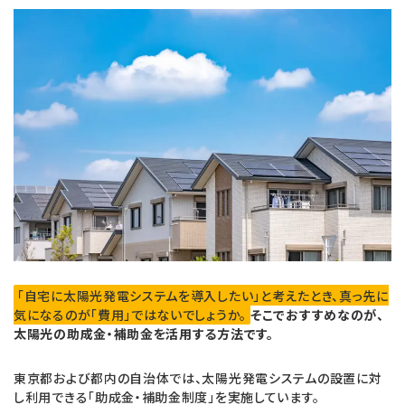
a
i
c
n
e
e
b
o
o
k
「自宅に太陽光発電システムを導入したい」と考えたとき、真っ先に
気になるのが「費用」ではないでしょうか。
そこでおすすめなのが、
太陽光の助成金・補助金を活用する方法です。
東京都および都内の自治体では、太陽光発電システムの設置に対
し利用できる「助成金・補助金制度」を実施しています。