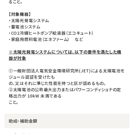
ること。
【対象機器】
・太陽光発電システム
・蓄電池システム
・CO2冷媒ヒートポンプ給湯器（エコキュート）
・家庭用燃料電池（エネファーム） など
※太陽光発電システムについては、以下の要件を満たした機
器が対象
①一般財団法人電気安全環境研究所(JET)による太陽電池モ
ジュール認証を受けたも
の、又はそれに準じた性能を持つと区が認めるもの。
②太陽電池の公称最大出力またはパワーコンディショナの定
格出力が 10kW 未満である
こと。
助成・補助金額