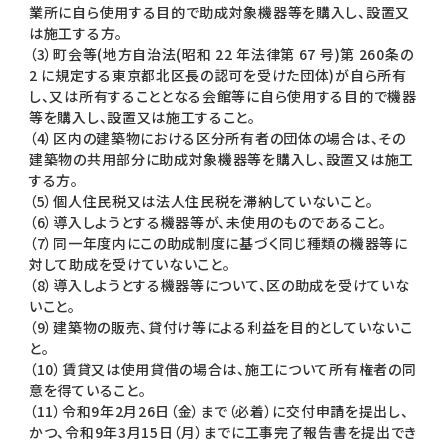
業所に自ら使用する目的で助成対象機器等を購入し、設置又
は施工する方。
（3）町会等(地方自治法(昭和 22 年法律第 67 号)第 260条の
2 に規定する東京都北区長の認可を受けた団体)が自ら所有
し、又は所有することとなる会館等に自ら使用する目的で機器
等を購入し、設置又は施工すること。
（4）区内の建築物における区分所有者の団体の場合は、その
建築物の共用部分に助成対象機器等を購入し、設置又は施工
する方。
（5）個人住民税又は法人住民税を滞納していないこと。
（6）導入しようとする機器等が、未使用のものであること。
（7）同一年度内にこの助成制度に基づく同じ種類の機器等に
対して助成を受けていないこと。
（8）導入しようとする機器等について、区の助成を受けていな
いこと。
（9）建築物の販売、貸付け等による利益を目的としていないこ
と。
（10）賃貸又は使用貸借の場合は、施工について所有権者の同
意を得ていること。
（11）令和9年2月26日（金）まで（必着）に交付申請を提出し、
かつ、令和9年3月15日（月）までに工事完了報告書を提出でき