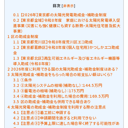
目次
[
非表示
]
0.1
【2026年】東京都の太陽光発電助成金・補助金制度
0.2
【東京都全域】令和8年度 家庭における太陽光発電導入促
進事業（災害にも強く健康にも資する断熱・太陽光住宅普及拡大
事業）
1
区の助成金制度
1.1
【東京都荒川区】令和8年度荒川区エコ助成
1.2
【東京都葛飾区】令和8年度《個人住宅用》かつしかエコ助成
金
1.3
【東京都北区】再生可能エネルギー及び省エネルギー機器等
導入助成（令和8年度）
2
2026年度に利用できる国の太陽光助成金・補助金制度はある？
3
太陽光助成金・補助金をもらった場合の総支払い額はいくら？
3.1
①条件
3.2
②太陽光システムの相場（補助なし）：144.5万円
3.3
③蓄電池の相場（補助なし）：175万円
3.4
④助成金・補助金を利用した場合の費用：169.5万円
3.5
区の助成金・補助金も併用できる場合あり
4
太陽光発電の助成金・補助金制度を利用する際の注意点
4.1
【注意点①】着工前に申請する
4.2
【注意点②】申請期間を過ぎると利用できない
4.3
【注意点③】予算上限に達した場合早く終了する可能性があ