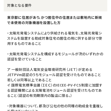
対象となる要件
東京都に住居があり、かつ居住中の住居または敷地内に新規
で未使用の対象機器を設置した方
・太陽光発電システムにより供給される電気を、太陽光発電シ
ステムを設置する助成対象住宅の居住の用に供する部分で使
用するものであること
・太陽光発電システムを構成するモジュールが次のいずれかの
認証を受けていること
ア 一般財団法人電気安全環境研究所（ＪＥＴ）が定める
JETPVm認証のうちモジュール認証を受けたものであること
若しくは同等以上であること
イ 国際電気標準会議（ＩＥＣ）のIECEE-PV-FCS制度に加盟す
る認証機関による太陽電池モジュール認証を受けたものであ
ること（認証の有効期限内の製品に限る。）
・対象機器について、都及び公社の他の同種の助成金を重複し
て受けていないこと