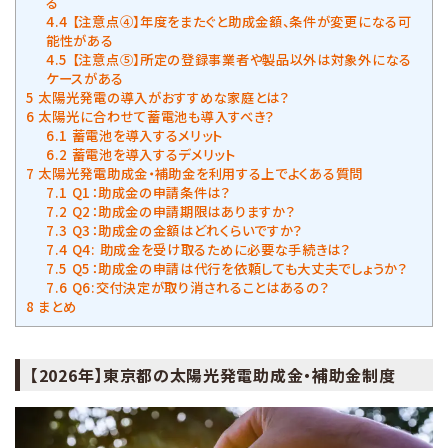
る
4.4
【注意点④】年度をまたぐと助成金額、条件が変更になる可
能性がある
4.5
【注意点⑤】所定の登録事業者や製品以外は対象外になる
ケースがある
5
太陽光発電の導入がおすすめな家庭とは？
6
太陽光に合わせて蓄電池も導入すべき？
6.1
蓄電池を導入するメリット
6.2
蓄電池を導入するデメリット
7
太陽光発電助成金・補助金を利用する上でよくある質問
7.1
Q1：助成金の申請条件は？
7.2
Q2：助成金の申請期限はありますか？
7.3
Q3：助成金の金額はどれくらいですか？
7.4
Q4: 助成金を受け取るために必要な手続きは？
7.5
Q5：助成金の申請は代行を依頼しても大丈夫でしょうか？
7.6
Q6:交付決定が取り消されることはあるの？
8
まとめ
【2026年】東京都の太陽光発電助成金・補助金制度