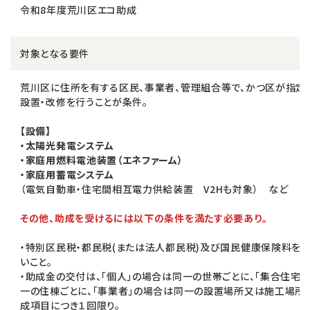
令和8年度荒川区エコ助成
対象となる要件
荒川区に住所を有する区民、事業者、管理組合等で、かつ区が指定
設置・改修を行うことが条件。
【設備】
・太陽光発電システム
・家庭用燃料電池装置（エネファーム）
・家庭用蓄電システム
（電気自動車・住宅間相互電力供給装置 V2Hも対象） など
その他、助成を受けるには以下の条件を満たす必要あり。
・特別区民税・都民税(または法人都民税)及び国民健康保険料を
いこと。
・助成金の交付は、「個人」の場合は同一の世帯ごとに、「集合住宅
一の住棟ごとに、「事業者」の場合は同一の設置場所又は施工場所
成項目につき１回限り。