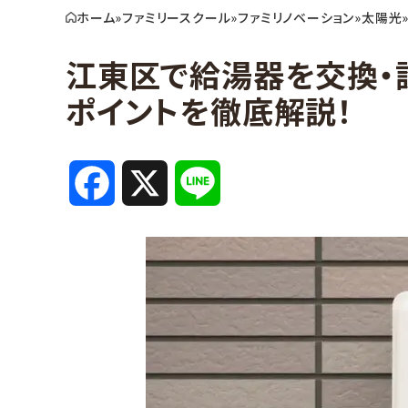
ホーム
»
ファミリースクール
»
ファミリノベーション
»
太陽光
江東区で給湯器を交換・
ポイントを徹底解説！
F
X
L
a
i
c
n
e
e
b