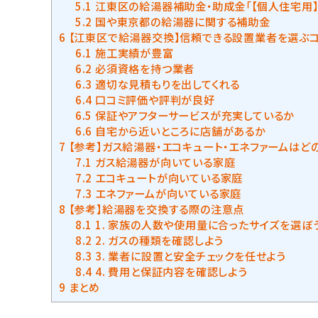
5.1
江東区の給湯器補助金・助成金「【個人住宅用
5.2
国や東京都の給湯器に関する補助金
6
【江東区で給湯器交換】信頼できる設置業者を選ぶ
6.1
施工実績が豊富
6.2
必須資格を持つ業者
6.3
適切な見積もりを出してくれる
6.4
口コミ評価や評判が良好
6.5
保証やアフターサービスが充実しているか
6.6
自宅から近いところに店舗があるか
7
【参考】ガス給湯器・エコキュート・エネファームはど
7.1
ガス給湯器が向いている家庭
7.2
エコキュートが向いている家庭
7.3
エネファームが向いている家庭
8
【参考】給湯器を交換する際の注意点
8.1
1. 家族の人数や使用量に合ったサイズを選ぼ
8.2
2. ガスの種類を確認しよう
8.3
3. 業者に設置と安全チェックを任せよう
8.4
4. 費用と保証内容を確認しよう
9
まとめ