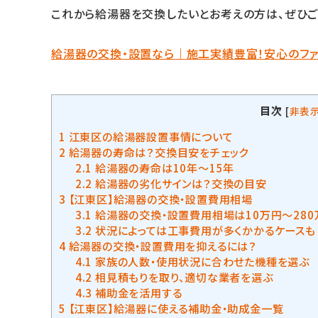
これから給湯器を交換したいとお考えの方は、ぜひご
給湯器の交換・設置なら｜施工実績豊富！安心のフ
目次
[
非表
1
江東区の給湯器設置事情について
2
給湯器の寿命は？交換目安をチェック
2.1
給湯器の寿命は10年〜15年
2.2
給湯器の劣化サインは？交換の目安
3
【江東区】給湯器の交換・設置費用相場
3.1
給湯器の交換・設置費用相場は10万円〜280
3.2
状況によっては工事費用が多くかかるケースも
4
給湯器の交換・設置費用を抑えるには？
4.1
家族の人数・使用状況に合わせた機種を選ぶ
4.2
相見積もりを取り、適切な業者を選ぶ
4.3
補助金を活用する
5
【江東区】給湯器に使える補助金・助成金一覧