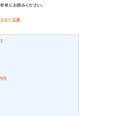
参考にお読みください。
ァミリー工房
示
]
万円