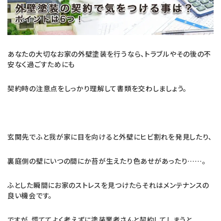
c
n
e
e
あなたの大切なお家の外壁塗装を行うなら、トラブルやその後の不
b
安なく過ごすためにも
o
契約時の注意点をしっかり理解して書類を交わしましょう。
o
k
玄関先でふと我が家に目を向けると外壁にヒビ割れを発見したり、
裏庭側の壁にいつの間にか苔が生えたり色あせがあったり……。
ふとした瞬間にお家のストレスを見つけたらそれはメンテナンスの
良い機会です。
ですが、慌ててよく考えずに塗装業者さんと契約してしまうと