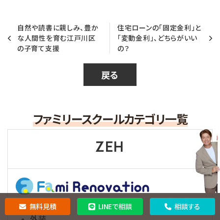
自然や読書に親しみ、豊か
住宅ローンの「固定金利」と
な人間性を育む江戸川区
「変動金利」、どちらがいい
の子育て支援
の？
戻る
ファミリースクールカテゴリ一覧
ZEH
助成金
無料見積
LINEで相談
相談する
外装