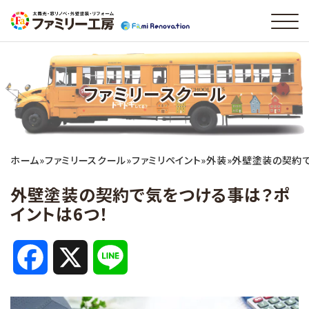
ファミリースクール
ホーム
»
ファミリースクール
»
ファミリペイント
»
外装
»
外壁塗装の契約で
外壁塗装の契約で気をつける事は？ポ
イントは6つ！
F
X
L
a
i