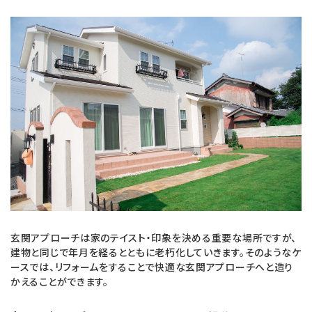
a
i
c
n
e
e
b
o
o
k
玄関アプローチは家のテイスト・印象を決める重要な場所ですが、
建物と同じで年月を経るとともに老朽化していきます。そのようなケ
ースでは、リフォームをすることで快適な玄関アプローチへと造り
かえることができます。