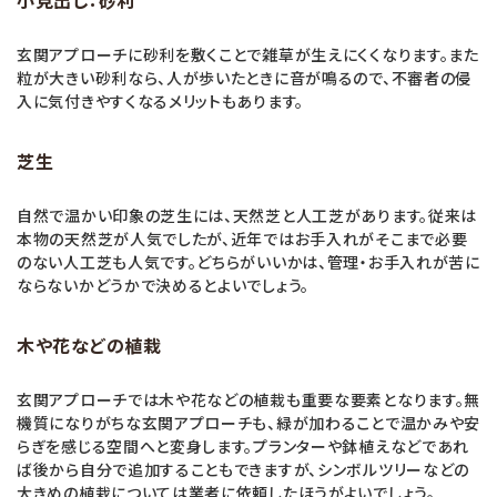
小見出し：砂利
玄関アプローチに砂利を敷くことで雑草が生えにくくなります。また
粒が大きい砂利なら、人が歩いたときに音が鳴るので、不審者の侵
入に気付きやすくなるメリットもあります。
芝生
自然で温かい印象の芝生には、天然芝と人工芝があります。従来は
本物の天然芝が人気でしたが、近年ではお手入れがそこまで必要
のない人工芝も人気です。どちらがいいかは、管理・お手入れが苦に
ならないかどうかで決めるとよいでしょう。
木や花などの植栽
玄関アプローチでは木や花などの植栽も重要な要素となります。無
機質になりがちな玄関アプローチも、緑が加わることで温かみや安
らぎを感じる空間へと変身します。プランターや鉢植えなどであれ
ば後から自分で追加することもできますが、シンボルツリーなどの
大きめの植栽については業者に依頼したほうがよいでしょう。