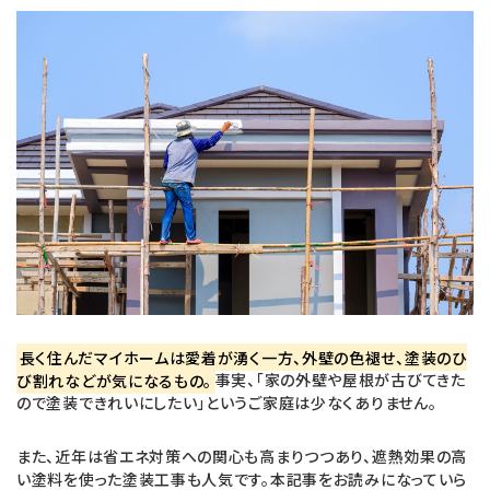
a
i
c
n
e
e
b
o
o
k
長く住んだマイホームは愛着が湧く一方、外壁の色褪せ、塗装のひ
び割れなどが気になるもの。
事実、「家の外壁や屋根が古びてきた
ので塗装できれいにしたい」というご家庭は少なくありません。
また、近年は省エネ対策への関心も高まりつつあり、遮熱効果の高
い塗料を使った塗装工事も人気です。本記事をお読みになっていら