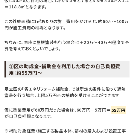
仮に30坪のご自宅の場合、1坪が3.3㎡とすると3.3㎡×30坪×1.2
＝118.8㎡となります。
この外壁面積に1㎡あたりの施工費用をかけると、約60万～100万
円が施工費用の相場となります。
ちなみに、同時に屋根塗装も行う場合は＋20万～40万円程度で予
算を考えておくとよいでしょう。
③区の助成金・補助金を利用した場合の自己負担費
用：約55万円～
足立区の「省エネリフォーム補助金」では所定の条件に沿って遮熱
塗装を行う場合、上限5万円※の補助を受けることができます。
仮に塗装費用が60万円だった場合は、60万円－5万円＝
55万円
が自己負担額となります。
※補助対象経費（施工する製品本体、部材の購入および設置工事