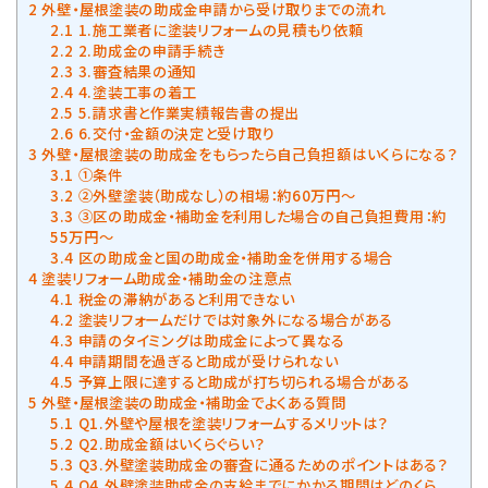
2
外壁・屋根塗装の助成金申請から受け取りまでの流れ
2.1
1.施工業者に塗装リフォームの見積もり依頼
2.2
2.助成金の申請手続き
2.3
3.審査結果の通知
2.4
4.塗装工事の着工
2.5
5.請求書と作業実績報告書の提出
2.6
6.交付・金額の決定と受け取り
3
外壁・屋根塗装の助成金をもらったら自己負担額はいくらになる？
3.1
①条件
3.2
②外壁塗装（助成なし）の相場：約60万円～
3.3
③区の助成金・補助金を利用した場合の自己負担費用：約
55万円～
3.4
区の助成金と国の助成金・補助金を併用する場合
4
塗装リフォーム助成金・補助金の注意点
4.1
税金の滞納があると利用できない
4.2
塗装リフォームだけでは対象外になる場合がある
4.3
申請のタイミングは助成金によって異なる
4.4
申請期間を過ぎると助成が受けられない
4.5
予算上限に達すると助成が打ち切られる場合がある
5
外壁・屋根塗装の助成金・補助金でよくある質問
5.1
Q1.外壁や屋根を塗装リフォームするメリットは？
5.2
Q2.助成金額はいくらぐらい？
5.3
Q3.外壁塗装助成金の審査に通るためのポイントはある？
5.4
Q4.外壁塗装助成金の支給までにかかる期間はどのくら