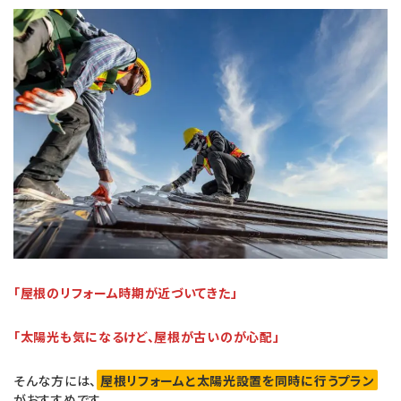
a
i
c
n
e
e
b
o
o
k
「屋根のリフォーム時期が近づいてきた」
「太陽光も気になるけど、屋根が古いのが心配」
そんな方には、
屋根リフォームと太陽光設置を同時に行うプラン
がおすすめです。