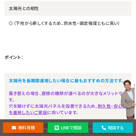
太陽光との相性
◎（下地から新しくするため、防水性・固定強度ともに高い）
ポイント
：
太陽光を長期間運用したい場合に最もおすすめの方法です。
葺き替えの場合、屋根の種類が選べるのが大きなメリットで
す。
穴を開けずに太陽光パネルを設置できるため、
耐久性・安心感
を重視したいご家庭
に向いています。
特に築20年以上の住宅では、屋根下地やルーフィング（防水シ
無料見積
LINEで相談
相談する
ート）を交換しておくことで、今後のメンテナンス費を大きく減ら