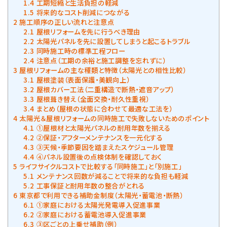
1.4
工期短縮と生活負担の軽減
1.5
将来的なコスト削減につながる
2
施工順序の正しい流れと注意点
2.1
屋根リフォームを先に行うべき理由
2.2
太陽光パネルを先に設置してしまうと起こるトラブル
2.3
同時施工時の標準工程フロー
2.4
注意点（工期の余裕と施工調整を忘れずに）
3
屋根リフォームの主な種類と特徴（太陽光との相性比較）
3.1
屋根塗装（表面保護・美観向上）
3.2
屋根カバー工法（二重構造で断熱・遮音アップ）
3.3
屋根葺き替え（全面交換・耐久性重視）
3.4
まとめ（屋根の状態に合わせて最適な工法を）
4
太陽光＆屋根リフォームの同時施工で失敗しないためのポイント
4.1
①屋根材と太陽光パネルの耐用年数を揃える
4.2
②保証・アフターメンテナンスを一元化する
4.3
③天候・季節要因を踏まえたスケジュール管理
4.4
④パネル設置後の点検体制を確認しておく
5
ライフサイクルコストで比較する「同時施工」と「別施工」
5.1
メンテナンス回数が減ることで将来的な負担も軽減
5.2
工事保証と耐用年数の整合がとれる
6
東京都で利用できる補助金制度（太陽光・蓄電池・断熱）
6.1
①家庭における太陽光発電導入促進事業
6.2
②家庭における蓄電池導入促進事業
6.3
③区ごとの上乗せ補助（例）