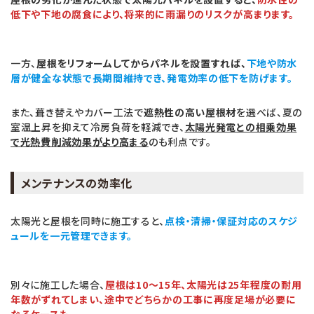
低下や下地の腐食により、将来的に雨漏りのリスクが高まります。
一方、
屋根をリフォームしてからパネルを設置すれば、
下地や防水
層が健全な状態で長期間維持でき、発電効率の低下を防げます。
また、葺き替えやカバー工法で
遮熱性の高い屋根材
を選べば、夏の
室温上昇を抑えて冷房負荷を軽減でき、
太陽光発電との相乗効果
で光熱費削減効果がより高まる
のも利点です。
メンテナンスの効率化
太陽光と屋根を同時に施工すると、
点検・清掃・保証対応のスケジ
ュールを一元管理できます。
別々に施工した場合、
屋根は10〜15年、太陽光は25年程度の耐用
年数がずれてしまい、途中でどちらかの工事に再度足場が必要に
なるケースも。