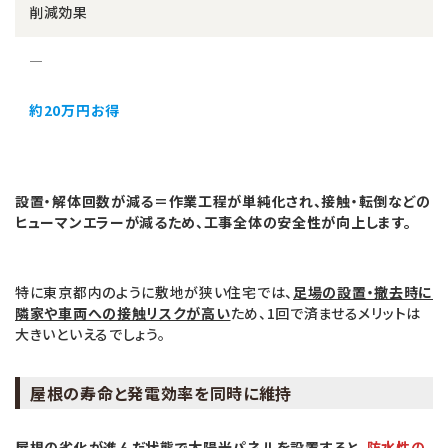
削減効果
―
約20万円お得
設置・解体回数が減る＝作業工程が単純化され、接触・転倒などの
ヒューマンエラーが減るため、工事全体の安全性が向上します。
特に東京都内のように敷地が狭い住宅では、
足場の設置・撤去時に
隣家や車両への接触リスクが高い
ため、1回で済ませるメリットは
大きいといえるでしょう。
屋根の寿命と発電効率を同時に維持
屋根の劣化が進んだ状態で太陽光パネルを設置すると、
防水性の