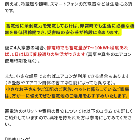
例えば、冷蔵庫や照明、スマートフォンの充電器などは生活に必須
です。
蓄電池に余剰電力を充電しておけば、非常時でも生活に必要な機
器を最低限稼働でき、災害時の安心感が格段に高まります。
仮に4人家族の場合、
停電時でも蓄電量が7〜10kWh程度あれ
ば、1日はほぼ普段通りの生活ができます
（真夏や真冬のエアコン
使用時期を除く）
。
また、小さな部屋であればエアコンが利用できる場合もあります
（※畳数やエアコン自体の省エネ性能によっても異なる）。
小さなお子さんやご年配のご家族、ペットと暮らしているご家庭
は、万が一に備えてぜひ蓄電池のご活用をおすすめいたします。
蓄電池のメリットや費用の目安については以下のコラムでも詳しく
ご紹介していますので、興味を持たれた方は参考にしてみてくださ
い。
【関連リンク】