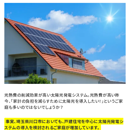
a
i
c
n
e
e
b
o
o
k
光熱費の削減効果が高い太陽光発電システム。光熱費が高い昨
今、「家計の負担を減らすために太陽光を導入したい！」というご家
庭も多いのではないでしょうか？
事実、埼玉県川口市においても、戸建住宅を中心に太陽光発電シ
ステムの導入を検討されるご家庭が増加しています。