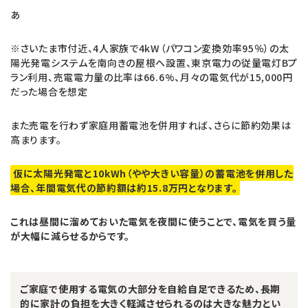
あ
※さいたま市付近、4人家族で4kW（パワコン変換効率95％）の太
陽光発電システムを南向きの屋根へ設置、東京電力の従量電灯Bプ
ラン利用、売電電力量の比率は66.6%、月々の電気代が15,000円
だった場合を想定
また売電を行わず家庭用蓄電池を併用すれば、さらに節約効果は
高まります。
仮に太陽光発電と10kWh（やや大きい容量）の蓄電池を併用した
場合、年間電気代の節約額は約15.8万円となります。
これは昼間に溜めておいた電気を夜間に使うことで、電気を買う量
が大幅に減らせるからです。
ご家庭で使用する電気の大部分を自給自足できるため、長期
的に家計の負担を大きく軽減させられるのは大きな魅力とい