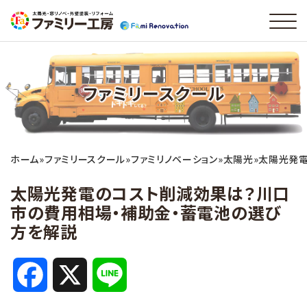
ファミリースクール
ホーム
»
ファミリースクール
»
ファミリノベーション
»
太陽光
»
太陽光発電
太陽光発電のコスト削減効果は？川口
市の費用相場・補助金・蓄電池の選び
方を解説
F
X
L