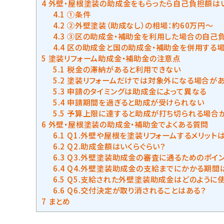
4
外壁・屋根塗装の助成金をもらったら自己負担額はい
4.1
①条件
4.2
②外壁塗装（助成なし）の相場：約60万円～
4.3
③区の助成金・補助金を利用した場合の自己負
4.4
区の助成金と国の助成金・補助金を併用する
5
塗装リフォーム助成金・補助金の注意点
5.1
税金の滞納があると利用できない
5.2
塗装リフォームだけでは対象外になる場合が
5.3
申請のタイミングは助成金によって異なる
5.4
申請期間を過ぎると助成が受けられない
5.5
予算上限に達すると助成が打ち切られる場合
6
外壁・屋根塗装の助成金・補助金でよくある質問
6.1
Q1.外壁や屋根を塗装リフォームするメリット
6.2
Q2.助成金額はいくらぐらい？
6.3
Q3.外壁塗装助成金の審査に通るためのポイ
6.4
Q4.外壁塗装助成金の支給までにかかる期間
6.5
Q5.支給された外壁塗装助成金はどのように使
6.6
Q6.交付決定が取り消されることはある？
7
まとめ