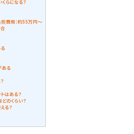
くらになる？
担費用：約55万円～
場合
ある
がある
は？
ントはある？
はどのくらい？
える？