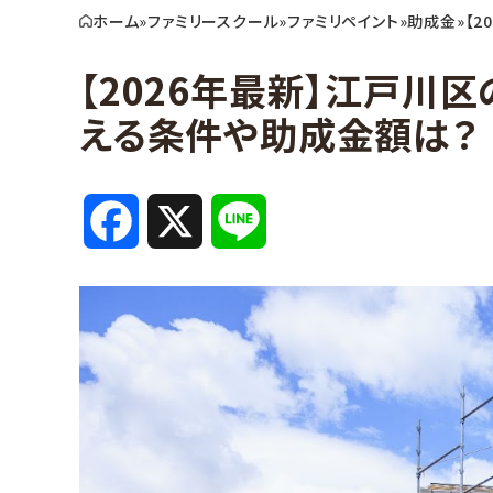
ホーム
»
ファミリースクール
»
ファミリペイント
»
助成金
»
【
【2026年最新】江戸川
える条件や助成金額は？
F
X
L
a
i
c
n
e
e
b