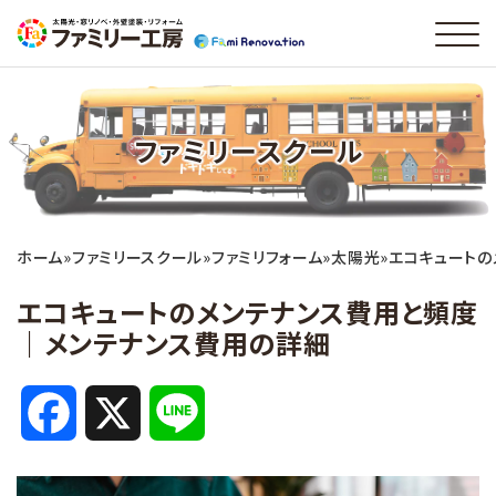
ファミリースクール
ホーム
»
ファミリースクール
»
ファミリフォーム
»
太陽光
»
エコキュートの
エコキュートのメンテナンス費用と頻度
｜メンテナンス費用の詳細
F
X
L
a
i