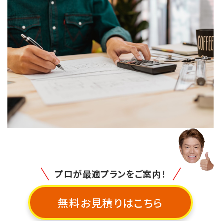
c
n
e
e
b
o
o
k
プロが最適プランをご案内！
無料お見積りはこちら