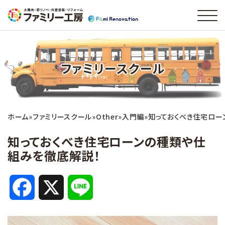
ファミリースクール
ホーム
»
ファミリースクール
»
Other
»
入門編
»
知っておくべき住宅ロー
知っておくべき住宅ローンの種類や仕
組みを徹底解説！
F
X
L
a
i