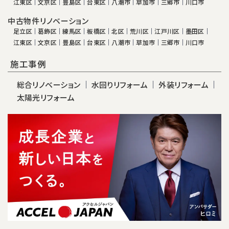
江東区
文京区
豊島区
台東区
八潮市
草加市
三郷市
川口市
中古物件リノベーション
足立区
葛飾区
練馬区
板橋区
北区
荒川区
江戸川区
墨田区
江東区
文京区
豊島区
台東区
八潮市
草加市
三郷市
川口市
施工事例
総合リノベーション
水回りリフォーム
外装リフォーム
太陽光リフォーム