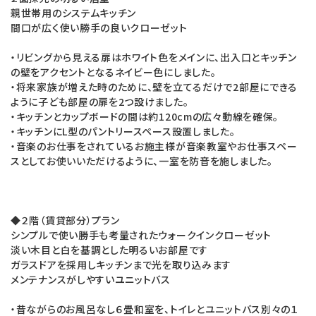
親世帯用のシステムキッチン
間口が広く使い勝手の良いクローゼット
・リビングから見える扉はホワイト色をメインに、出入口とキッチン
の壁をアクセントとなるネイビー色にしました。
・将来家族が増えた時のために、壁を立てるだけで2部屋にできる
ように子ども部屋の扉を2つ設けました。
・キッチンとカップボードの間は約120cmの広々動線を確保。
・キッチンにL型のパントリースペース設置しました。
・音楽のお仕事をされているお施主様が音楽教室やお仕事スペー
スとしてお使いいただけるように、一室を防音を施しました。
◆２階（賃貸部分）プラン
シンプルで使い勝手も考量されたウォークインクローゼット
淡い木目と白を基調とした明るいお部屋です
ガラスドアを採用しキッチンまで光を取り込みます
メンテナンスがしやすいユニットバス
・昔ながらのお風呂なし６畳和室を、トイレとユニットバス別々の１