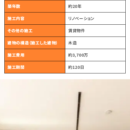
築年数
約20年
施工内容
リノベーション
その他の施工
賃貸物件
建物の構造（施工した建物）
木造
施工費用
約3,700万
施工期間
約120日