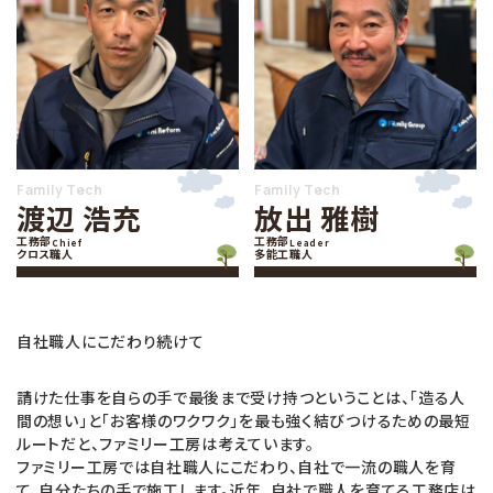
Family Tech
Family Tech
渡辺 浩充
放出 雅樹
工務部
工務部
Chief
Leader
クロス職人
多能工職人
自社職人にこだわり続けて
請けた仕事を自らの手で最後まで受け持つということは、「造る人
間の想い」と「お客様のワクワク」を最も強く結びつけるための最短
ルートだと、ファミリー工房は考えています。
ファミリー工房では自社職人にこだわり、自社で一流の職人を育
て、自分たちの手で施工します。近年、自社で職人を育てる工務店は