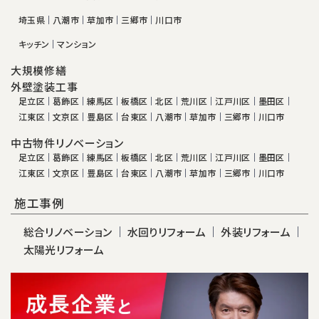
埼玉県
八潮市
草加市
三郷市
川口市
キッチン
マンション
大規模修繕
外壁塗装工事
足立区
葛飾区
練馬区
板橋区
北区
荒川区
江戸川区
墨田区
江東区
文京区
豊島区
台東区
八潮市
草加市
三郷市
川口市
中古物件リノベーション
足立区
葛飾区
練馬区
板橋区
北区
荒川区
江戸川区
墨田区
江東区
文京区
豊島区
台東区
八潮市
草加市
三郷市
川口市
施工事例
総合リノベーション
水回りリフォーム
外装リフォーム
太陽光リフォーム