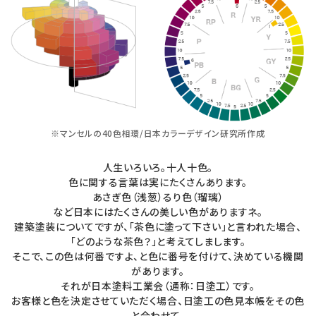
e
e
b
o
※マンセルの40色相環/日本カラーデザイン研究所作成
o
人生いろいろ。十人十色。
k
色に関する言葉は実にたくさんあります。
あさぎ色（浅葱）るり色（瑠璃）
など日本にはたくさんの美しい色がありますネ。
建築塗装についてですが、「茶色に塗って下さい」と言われた場合、
「どのような茶色？」と考えてしまします。
そこで、この色は何番ですよ、と色に番号を付けて、決めている機関
があります。
それが日本塗料工業会（通称：日塗工）です。
お客様と色を決定させていただく場合、日塗工の色見本帳をその色
と合わせて、