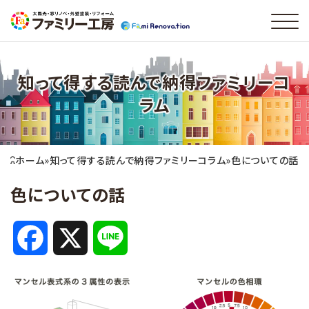
知って得する読んで納得ファミリーコ
ラム
ホーム
»
知って得する読んで納得ファミリーコラム
»
色についての話
色についての話
F
X
L
a
i
c
n