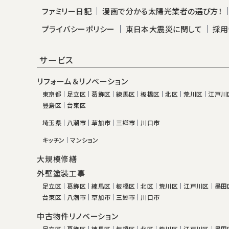
ファミリー日記
漫画で分かる太陽光業者の選び方！
プライバシーポリシー
東日本大震災に関して
採用
サービス
リフォーム＆リノベーション
東京都
足立区
葛飾区
練馬区
板橋区
北区
荒川区
江戸川
豊島区
台東区
埼玉県
八潮市
草加市
三郷市
川口市
キッチン
マンション
大規模修繕
外壁塗装工事
足立区
葛飾区
練馬区
板橋区
北区
荒川区
江戸川区
墨田
台東区
八潮市
草加市
三郷市
川口市
中古物件リノベーション
足立区
葛飾区
練馬区
板橋区
北区
荒川区
江戸川区
墨田