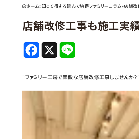
ホーム
»
知って得する読んで納得ファミリーコラム
»
店舗改
店舗改修工事も施工実績
F
X
L
a
i
“ファミリー工房で素敵な店舗改修工事しませんか？
c
n
e
e
b
o