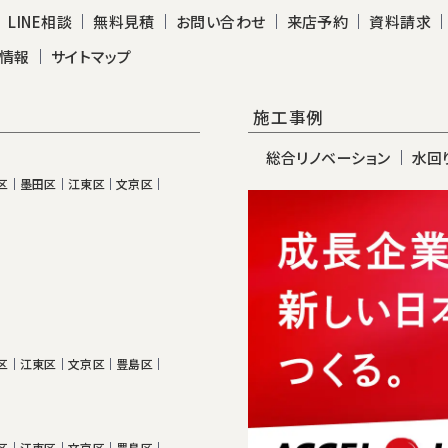
LINE相談
無料見積
お問い合わせ
来店予約
資料請求
情報
サイトマップ
施工事例
総合リノベーション
水回
区
墨田区
江東区
文京区
区
江東区
文京区
豊島区
区
江東区
文京区
豊島区