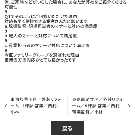
僚、ご家族などがいらした場合に、あなたが弊社をご紹介くださる
可能性
c
n
9
Q1でそのようにご回答いただいた理由
対応も早く信頼できる業者さんだと思います
e
e
a.現場監督・現場担当者のマナーと対応の満足度
9
b.職人のマナーと対応について満足度
b
9
c.営業担当者のマナーと対応について満足度
9
o
今回ファミリーグループを選ばれた理由
営業の方の対応がとても良かったです
o
k
東京都荒川区／外装リフォ
東京都足立区／外装リフォ
ーム／I様邸 営業／西村、
ーム／A様邸 営業／西村
小林
現場監督／小林
戻る