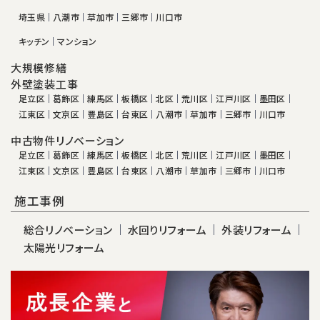
埼玉県
八潮市
草加市
三郷市
川口市
キッチン
マンション
大規模修繕
外壁塗装工事
足立区
葛飾区
練馬区
板橋区
北区
荒川区
江戸川区
墨田区
江東区
文京区
豊島区
台東区
八潮市
草加市
三郷市
川口市
中古物件リノベーション
足立区
葛飾区
練馬区
板橋区
北区
荒川区
江戸川区
墨田区
江東区
文京区
豊島区
台東区
八潮市
草加市
三郷市
川口市
施工事例
総合リノベーション
水回りリフォーム
外装リフォーム
太陽光リフォーム