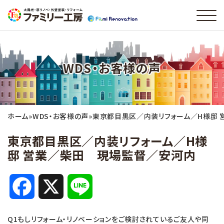
WDS・お客様の声
ホーム
»
WDS・お客様の声
»
東京都目黒区／内装リフォーム／H様邸
東京都目黒区／内装リフォーム／H様
邸 営業／柴田 現場監督／安河内
F
X
L
a
i
Q1もしリフォーム・リノベーションをご検討されているご友人や同