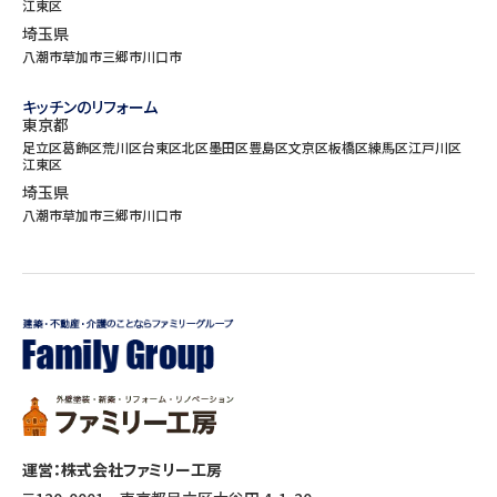
江東区
埼玉県
八潮市
草加市
三郷市
川口市
キッチンのリフォーム
東京都
足立区
葛飾区
荒川区
台東区
北区
墨田区
豊島区
文京区
板橋区
練馬区
江戸川区
江東区
埼玉県
八潮市
草加市
三郷市
川口市
運営：株式会社ファミリー工房