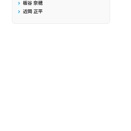
板谷 奈穂
近岡 正平