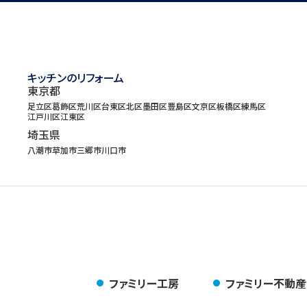
キッチンのリフォーム
東京都
足立区
葛飾区
荒川区
台東区
北区
墨田区
豊島区
文京区
板橋区
練馬区
江戸川区
江東区
埼玉県
八潮市
草加市
三郷市
川口市
ファミリー工房
ファミリー不動産