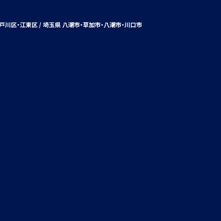
戸川区・江東区 / 埼玉県 八潮市・
草加市
・八潮市・川口市