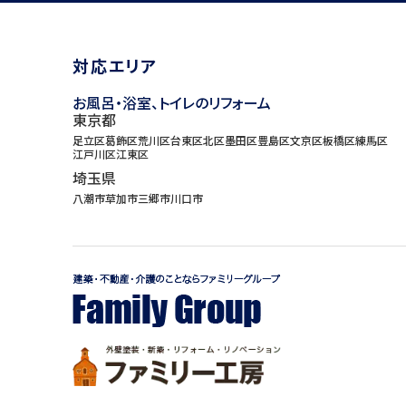
対応エリア
お風呂・浴室、トイレのリフォーム
東京都
足立区
葛飾区
荒川区
台東区
北区
墨田区
豊島区
文京区
板橋区
練馬区
江戸川区
江東区
埼玉県
八潮市
草加市
三郷市
川口市