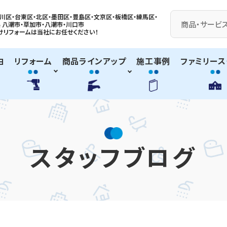
川区・台東区・北区・墨田区・豊島区・
文京区
・板橋区・練馬区・
 八潮市・
草加市
・八潮市・川口市
けリフォームは
当社に
お任せください！
由
リフォーム
商品ラインアップ
施工事例
ファミリース
スタッフブログ