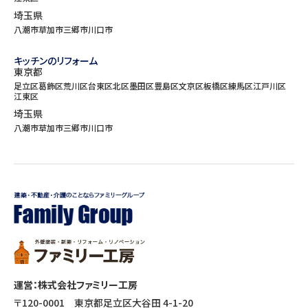
埼玉県
八潮市
草加市
三郷市
川口市
キッチンのリフォーム
東京都
足立区
葛飾区
荒川区
台東区
北区
墨田区
豊島区
文京区
板橋区
練馬区
江戸川区
江東区
埼玉県
八潮市
草加市
三郷市
川口市
運営：株式会社ファミリー工房
〒120-0001 東京都足立区大谷田 4-1-20