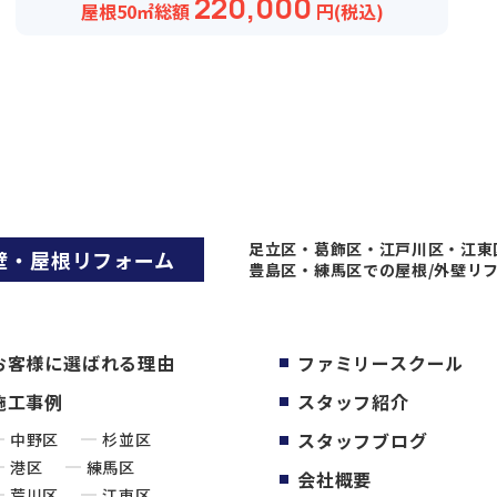
220,000
屋根50㎡
総額
円(税込)
足立区・葛飾区・江戸川区・江東
壁・屋根リフォーム
豊島区・練馬区での屋根/外壁リ
お客様に選ばれる理由
ファミリースクール
施工事例
スタッフ紹介
スタッフブログ
中野区
杉並区
港区
練馬区
会社概要
荒川区
江東区