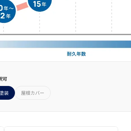
択可
塗装
屋根カバー