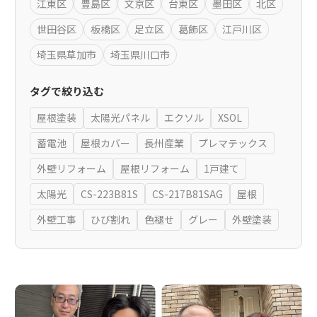
江東区
豊島区
文京区
台東区
墨田区
北区
世田谷区
板橋区
足立区
葛飾区
江戸川区
埼玉県草加市
埼玉県川口市
タグで絞り込む
屋根塗装
太陽光パネル
エクソル
XSOL
蓄電池
屋根カバー
長州産業
プレマテックス
外壁リフォーム
屋根リフォーム
1戸建て
太陽光
CS-223B81S
CS-217B81SAG
屋根
外壁工事
ひび割れ
色褪せ
グレー
外壁塗装