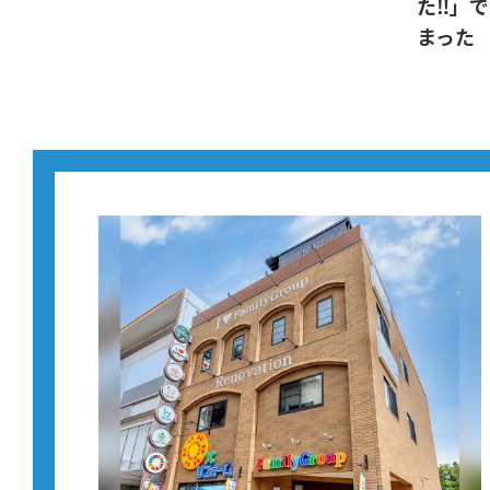
た‼」
まった