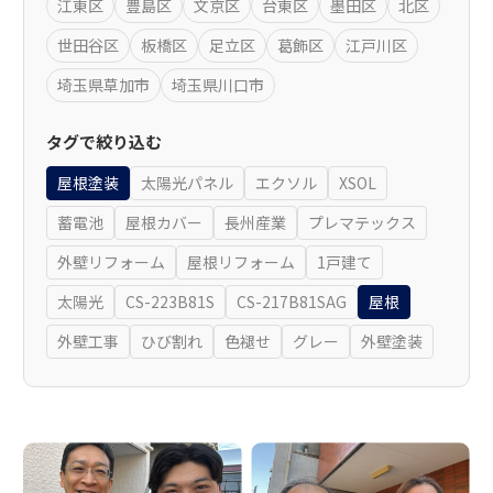
江東区
豊島区
文京区
台東区
墨田区
北区
世田谷区
板橋区
足立区
葛飾区
江戸川区
埼玉県草加市
埼玉県川口市
タグで絞り込む
屋根塗装
太陽光パネル
エクソル
XSOL
蓄電池
屋根カバー
長州産業
プレマテックス
外壁リフォーム
屋根リフォーム
1戸建て
太陽光
CS-223B81S
CS-217B81SAG
屋根
外壁工事
ひび割れ
色褪せ
グレー
外壁塗装