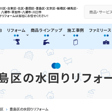
川区・台東区・北区・墨田区・豊島区・
文京区
・板橋区・練馬区・
 八潮市・
草加市
・八潮市・川口市
けリフォームは
当社に
お任せください！
由
リフォーム
商品ラインアップ
施工事例
ファミリース
島区の水回りリフォ
区
豊島区の水回りリフォーム