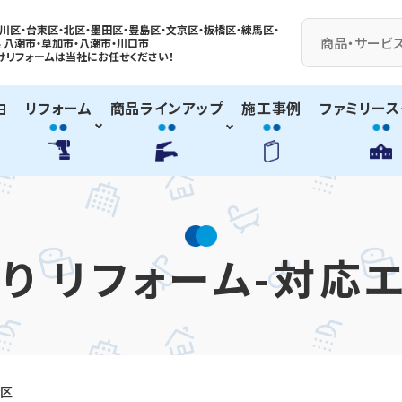
川区・台東区・北区・墨田区・豊島区・
文京区
・板橋区・練馬区・
 八潮市・
草加市
・八潮市・川口市
けリフォームは
当社に
お任せください！
由
リフォーム
商品ラインアップ
施工事例
ファミリース
り リフォーム-対応
区