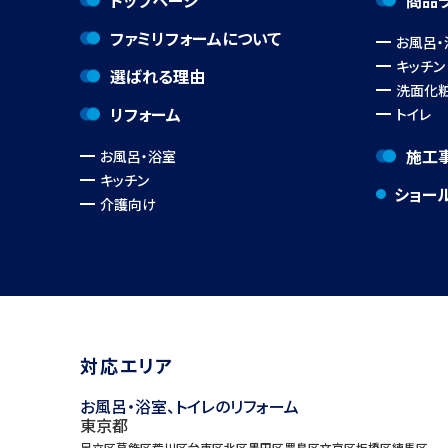
トップページ
商品
ファミリフォームについて
お風呂・
キッチン
選ばれる理由
洗面化
リフォーム
トイレ
施工
お風呂・浴室
キッチン
ショー
介護向け
対応エリア
お風呂・浴室、トイレのリフォーム
東京都
足立区
葛飾区
荒川区
台東区
北区
墨田区
豊島区
文京区
板橋区
練馬区