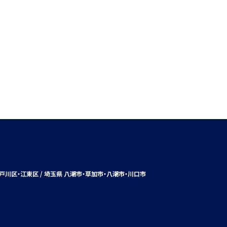
戸川区・江東区 / 埼玉県 八潮市・
草加市
・八潮市・川口市