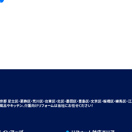
京都 足立区・葛飾区・荒川区・台東区・北区・墨田区・豊島区・
文京区
・板橋区・練馬区・江
風呂やキッチン、
介護向けリフォームは
当社にお任せください！