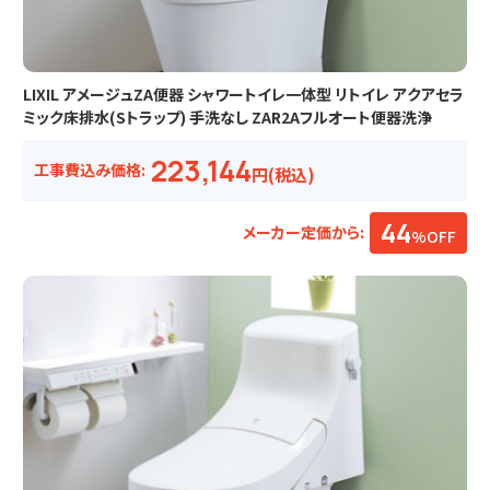
LIXIL アメージュZA便器 シャワートイレ一体型 リトイレ アクアセラ
ミック床排水(Sトラップ) 手洗なし ZAR2Aフルオート便器洗浄
223,144
工事費込み価格:
円(税込)
44
メーカー定価から:
%OFF