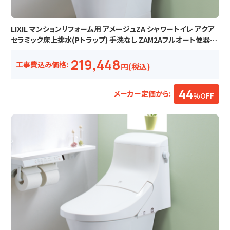
LIXIL マンションリフォーム用 アメージュZA シャワートイレ アクア
セラミック床上排水(Pトラップ) 手洗なし ZAM2Aフルオート便器洗
浄
219,448
工事費込み価格:
円(税込)
44
メーカー定価から:
%OFF