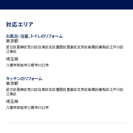
対応エリア
お風呂・浴室、トイレのリフォーム
東京都
足立区
葛飾区
荒川区
台東区
北区
墨田区
豊島区
文京区
板橋区
練馬区
江戸川区
江東区
埼玉県
八潮市
草加市
三郷市
川口市
キッチンのリフォーム
東京都
足立区
葛飾区
荒川区
台東区
北区
墨田区
豊島区
文京区
板橋区
練馬区
江戸川区
江東区
埼玉県
八潮市
草加市
三郷市
川口市