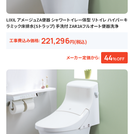
LIXIL アメージュZA便器 シャワートイレ一体型 リトイレ ハイパーキ
ラミック床排水(Sトラップ) 手洗付 ZAR2Aフルオート便器洗浄
221,296
工事費込み価格:
円(税込)
44
メーカー定価から:
%OFF