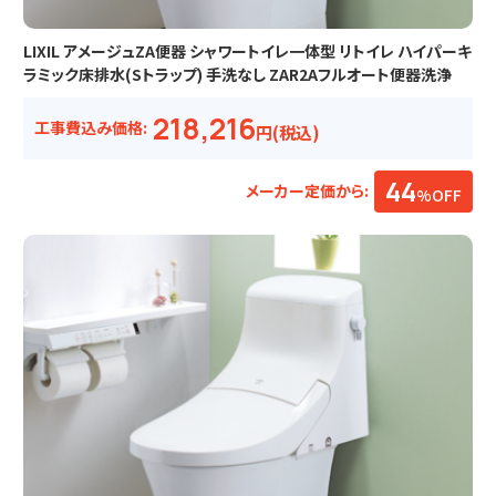
LIXIL アメージュZA便器 シャワートイレ一体型 リトイレ ハイパーキ
ラミック床排水(Sトラップ) 手洗なし ZAR2Aフルオート便器洗浄
218,216
工事費込み価格:
円(税込)
44
メーカー定価から:
%OFF