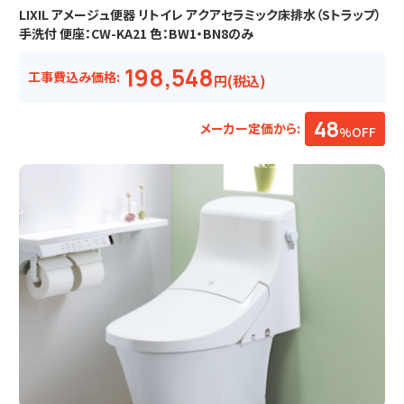
LIXIL アメージュ便器 リトイレ アクアセラミック床排水（Sトラップ）
手洗付 便座：CW-KA21 色：BW1・BN8のみ
198,548
工事費込み価格:
円(税込)
48
メーカー定価から:
%OFF