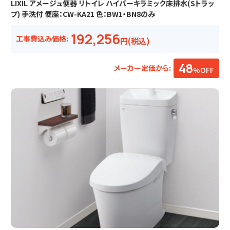
LIXIL アメージュ便器 リトイレ ハイパーキラミック床排水(Sトラッ
プ) 手洗付 便座：CW-KA21 色：BW1・BN8のみ
192,256
工事費込み価格:
円(税込)
48
メーカー定価から:
%OFF