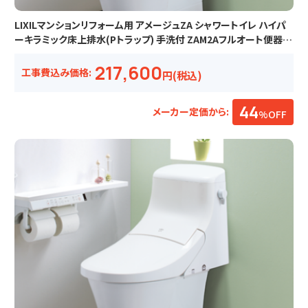
LIXILマンションリフォーム用 アメージュZA シャワートイレ ハイパ
ーキラミック床上排水(Pトラップ) 手洗付 ZAM2Aフルオート便器洗
浄
217,600
工事費込み価格:
円(税込)
44
メーカー定価から:
%OFF