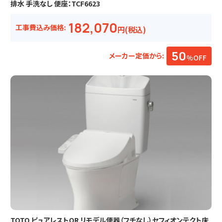
排水 手洗なし 便座：TCF6623
182,070
工事費込み価格:
円(税込)
50
メーカー定価から:
%OFF
TOTO ピュアレストQR リモデル便器（フチなし）セフィオンテクト床