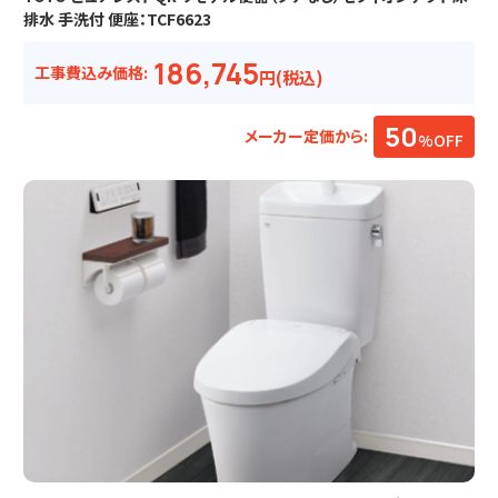
排水 手洗付 便座：TCF6623
186,745
工事費込み価格:
円(税込)
50
メーカー定価から:
%OFF