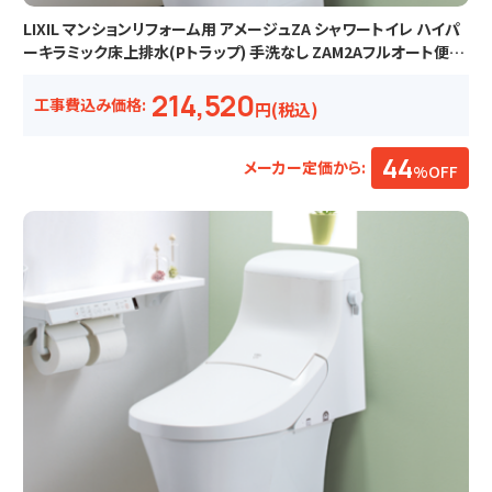
LIXIL マンションリフォーム用 アメージュZA シャワートイレ ハイパ
ーキラミック床上排水(Pトラップ) 手洗なし ZAM2Aフルオート便器
洗浄
214,520
工事費込み価格:
円(税込)
44
メーカー定価から:
%OFF