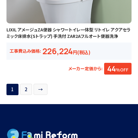
LIXIL アメージュZA便器 シャワートイレ一体型 リトイレ アクアセラ
ミック床排水(Sトラップ) 手洗付 ZAR2Aフルオート便器洗浄
226,224
工事費込み価格:
円(税込)
44
メーカー定価から:
%OFF
1
2
→