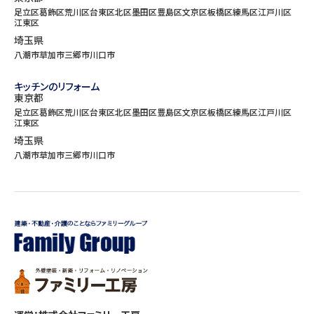
足立区
葛飾区
荒川区
台東区
北区
墨田区
豊島区
文京区
板橋区
練馬区
江戸川区
江東区
埼玉県
八潮市
草加市
三郷市
川口市
キッチンのリフォーム
東京都
足立区
葛飾区
荒川区
台東区
北区
墨田区
豊島区
文京区
板橋区
練馬区
江戸川区
江東区
埼玉県
八潮市
草加市
三郷市
川口市