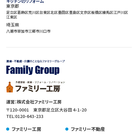
キッチンのリフォーム
東京都
足立区
葛飾区
荒川区
台東区
北区
墨田区
豊島区
文京区
板橋区
練馬区
江戸川区
江東区
埼玉県
八潮市
草加市
三郷市
川口市
運営：株式会社ファミリー工房
〒120-0001 東京都足立区大谷田 4-1-20
TEL:
0120-643-233
ファミリー工房
ファミリー不動産