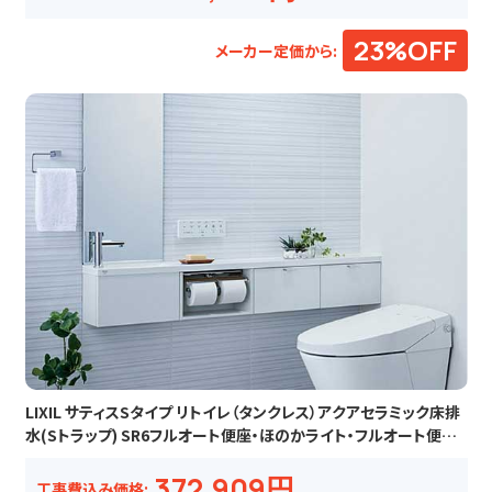
23%OFF
メーカー定価から:
LIXIL サティスSタイプ リトイレ（タンクレス）アクアセラミック床排
水(Sトラップ) SR6フルオート便座・ほのかライト・フルオート便器
洗浄
372,909円
工事費込み価格: