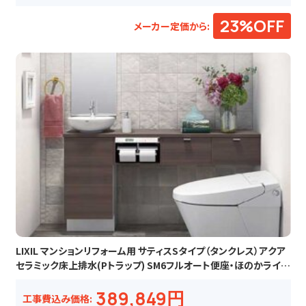
23%OFF
メーカー定価から:
LIXIL マンションリフォーム用 サティスSタイプ（タンクレス）アクア
セラミック床上排水(Pトラップ) SM6フルオート便座・ほのかライ
ト・フルオート便器洗浄
389,849円
工事費込み価格: