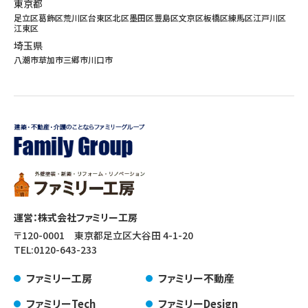
東京都
足立区
葛飾区
荒川区
台東区
北区
墨田区
豊島区
文京区
板橋区
練馬区
江戸川区
江東区
埼玉県
八潮市
草加市
三郷市
川口市
運営：株式会社ファミリー工房
〒120-0001 東京都足立区大谷田 4-1-20
TEL:
0120-643-233
ファミリー工房
ファミリー不動産
ファミリーTech
ファミリーDesign