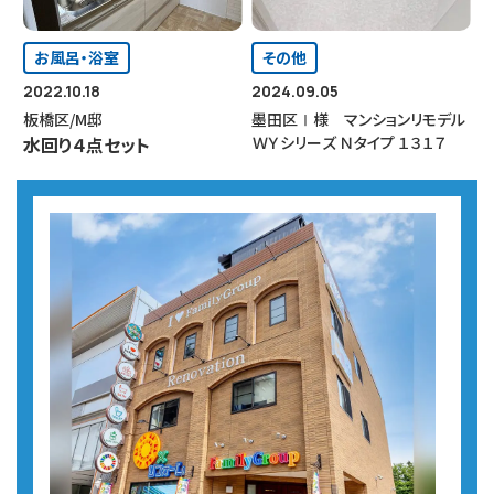
お風呂・浴室
その他
2022.10.18
2024.09.05
板橋区/M邸
墨田区Ⅰ様 マンションリモデル
水回り４点セット
ＷＹシリーズ Ｎタイプ １３１７