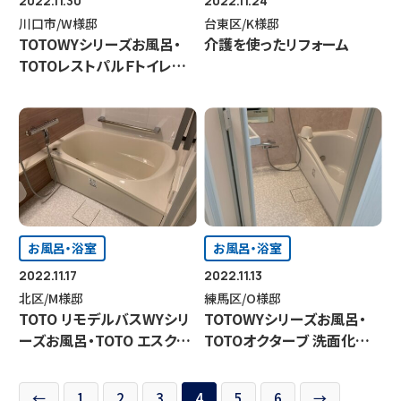
2022.11.30
2022.11.24
川口市/W様邸
台東区/K様邸
TOTOWYシリーズお風呂・
介護を使ったリフォーム
TOTOレストパルＦトイレリ
フォーム
お風呂・浴室
お風呂・浴室
2022.11.17
2022.11.13
北区/M様邸
練馬区/O様邸
TOTO リモデルバスWYシリ
TOTOWYシリーズお風呂・
ーズお風呂・TOTO エスクア
TOTOオクターブ 洗面化粧
洗面化粧台リフォーム
台
←
1
2
3
4
5
6
→