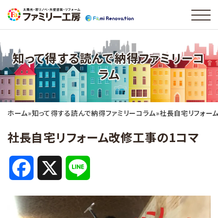
知って得する読んで納得ファミリーコ
ラム
ホーム
»
知って得する読んで納得ファミリーコラム
»
社長自宅リフォー
社長自宅リフォーム改修工事の1コマ
F
X
L
a
i
c
n