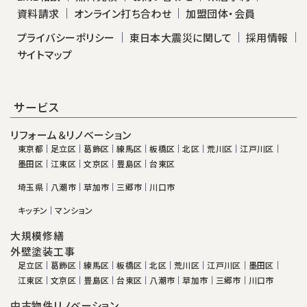
資料請求
オンライン打ち合わせ
加盟団体・会員
プライバシーポリシー
東日本大震災に関して
採用情報
サイトマップ
サービス
リフォーム＆リノベーション
東京都
足立区
葛飾区
練馬区
板橋区
北区
荒川区
江戸川区
墨田区
江東区
文京区
豊島区
台東区
埼玉県
八潮市
草加市
三郷市
川口市
キッチン
マンション
大規模修繕
外壁塗装工事
足立区
葛飾区
練馬区
板橋区
北区
荒川区
江戸川区
墨田区
江東区
文京区
豊島区
台東区
八潮市
草加市
三郷市
川口市
中古物件リノベーション